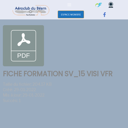
ESPACE MEMBRE
FICHE FORMATION SV_15 VISI VFR
Taille du fichier: 204.17 KB
Créé: 29-01-2022
Mis à jour: 29-01-2022
Succès: 1