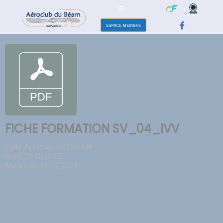
ESPACE MEMBRE
FICHE FORMATION SV_04_IVV
Taille du fichier: 577.95 KB
Créé: 29-01-2022
Mis à jour: 29-01-2022