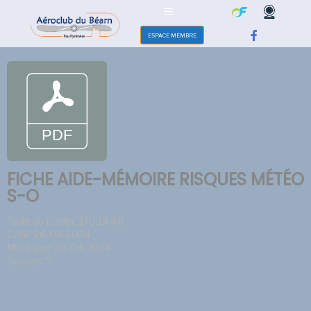
ESPACE MEMBRE
FICHE AIDE-MÉMOIRE RISQUES MÉTÉO
S-O
Taille du fichier: 170.14 KB
Créé: 26-04-2024
Mis à jour: 26-04-2024
Succès: 5