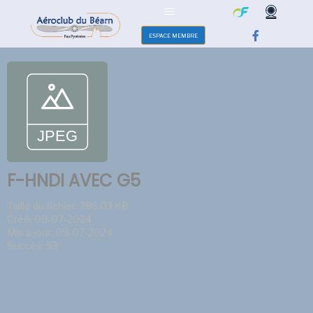
ESPACE MEMBRE
F-HNDI AVEC G5
Taille du fichier: 286.03 KB
Créé: 09-07-2024
Mis à jour: 09-07-2024
Succès: 53