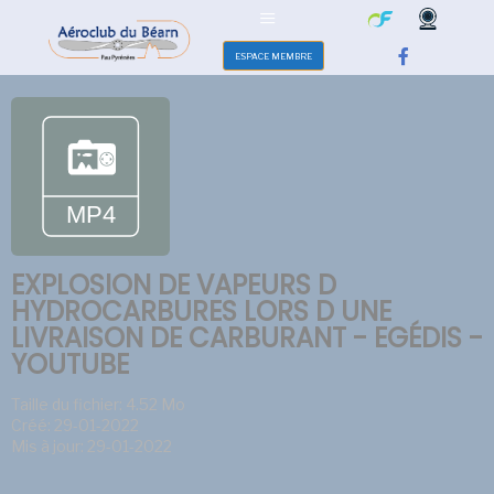
ESPACE MEMBRE
EXPLOSION DE VAPEURS D
HYDROCARBURES LORS D UNE
LIVRAISON DE CARBURANT - EGÉDIS -
YOUTUBE
Taille du fichier: 4.52 Mo
Créé: 29-01-2022
Mis à jour: 29-01-2022