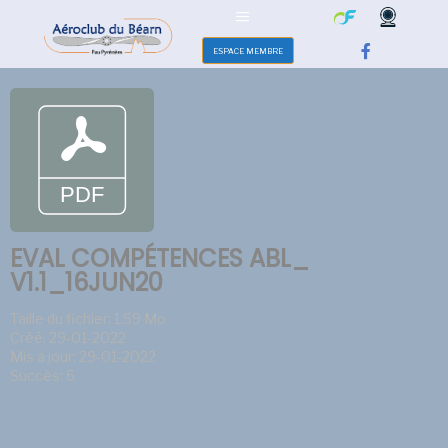
ESPACE MEMBRE
EVAL COMPÉTENCES ABL_
V1.1_16JUN20
Taille du fichier: 1.59 Mo
Créé: 29-01-2022
Mis à jour: 29-01-2022
Succès: 6