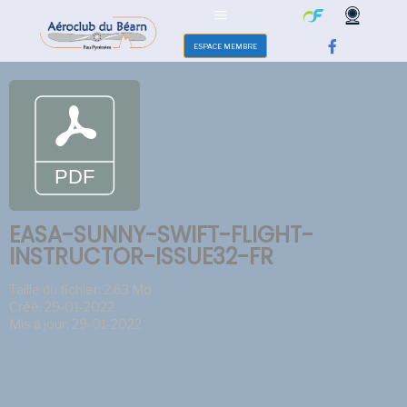
ESPACE MEMBRE
EASA-SUNNY-SWIFT-FLIGHT-
INSTRUCTOR-ISSUE32-FR
Taille du fichier: 2.63 Mo
Créé: 29-01-2022
Mis à jour: 29-01-2022