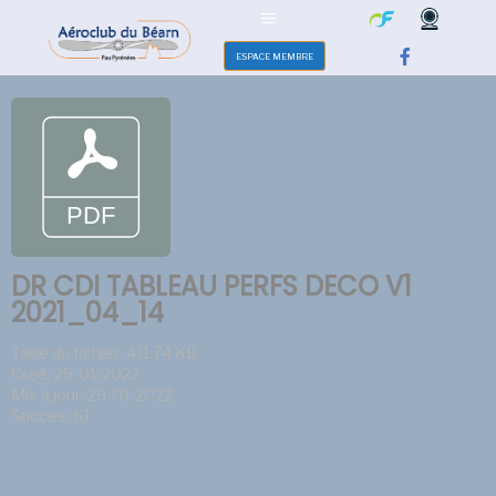
ESPACE MEMBRE
DR CDI TABLEAU PERFS DECO V1
2021_04_14
Taille du fichier: 411.74 KB
Créé: 29-01-2022
Mis à jour: 29-01-2022
Succès: 61