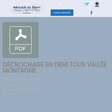
ESPACE MEMBRE
DÉCROCHAGE EN DEMI TOUR VALLÉE
MONTAGNE
Taille du fichier: 1.58 Mo
Créé: 29-01-2022
Mis à jour: 29-01-2022
Succès: 3