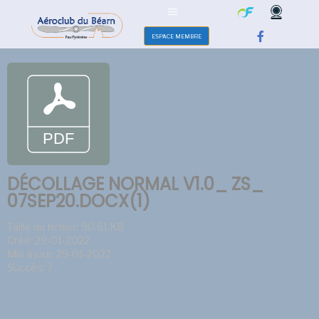
ESPACE MEMBRE
DÉCOLLAGE NORMAL V1.0_ ZS_
07SEP20.DOCX(1)
Taille du fichier: 90.61 KB
Créé: 29-01-2022
Mis à jour: 29-01-2022
Succès: 7