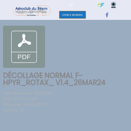
ESPACE MEMBRE
DÉCOLLAGE NORMAL F-
HPYR_ROTAX_ V1.4_26MAR24
Taille du fichier: 118.86 KB
Créé: 26-03-2024
Mis à jour: 26-03-2024
Succès: 30