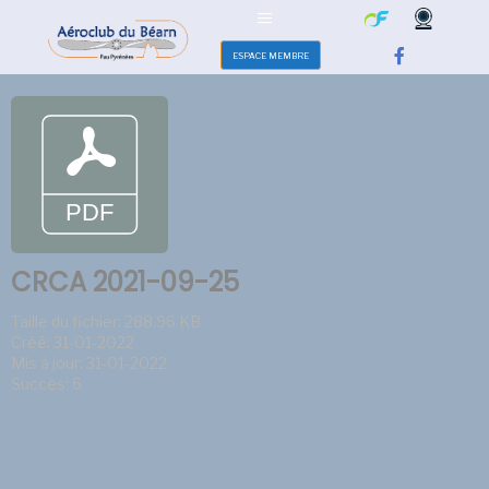
ESPACE MEMBRE
CRCA 2021-09-25
Taille du fichier: 288.96 KB
Créé: 31-01-2022
Mis à jour: 31-01-2022
Succès: 6