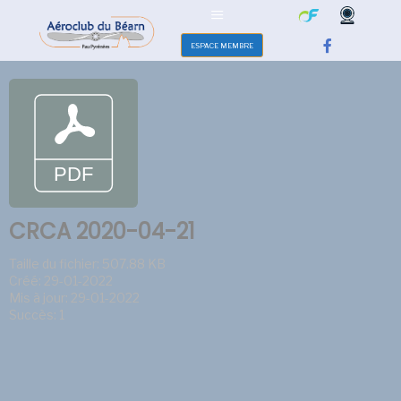
ESPACE MEMBRE
CRCA 2020-04-21
Taille du fichier: 507.88 KB
Créé: 29-01-2022
Mis à jour: 29-01-2022
Succès: 1