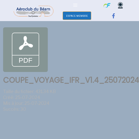
ESPACE MEMBRE
COUPE_VOYAGE_IFR_V1.4_25072024
Taille du fichier: 431.34 KB
Créé: 25-07-2024
Mis à jour: 25-07-2024
Succès: 30