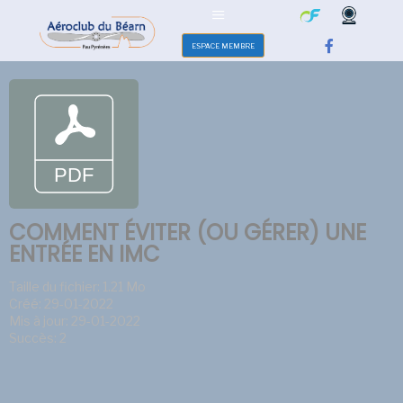
ESPACE MEMBRE
COMMENT ÉVITER (OU GÉRER) UNE
ENTRÉE EN IMC
Taille du fichier: 1.21 Mo
Créé: 29-01-2022
Mis à jour: 29-01-2022
Succès: 2