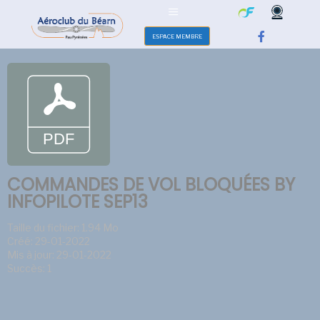
ESPACE MEMBRE
COMMANDES DE VOL BLOQUÉES BY
INFOPILOTE SEP13
Taille du fichier: 1.94 Mo
Créé: 29-01-2022
Mis à jour: 29-01-2022
Succès: 1