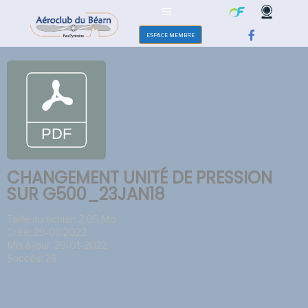
ESPACE MEMBRE
CHANGEMENT UNITÉ DE PRESSION
SUR G500_23JAN18
Taille du fichier: 2.05 Mo
Créé: 29-01-2022
Mis à jour: 29-01-2022
Succès: 28