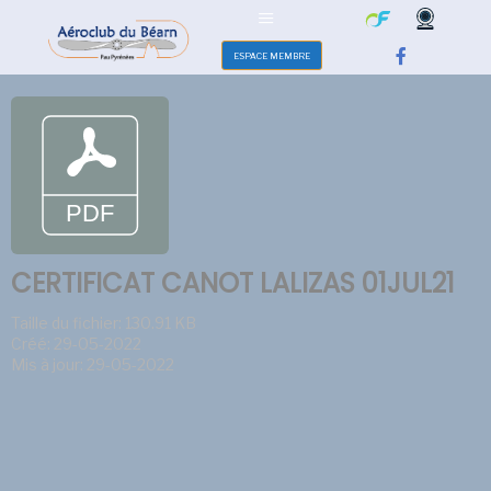
ESPACE MEMBRE
CERTIFICAT CANOT LALIZAS 01JUL21
Taille du fichier: 130.91 KB
Créé: 29-05-2022
Mis à jour: 29-05-2022