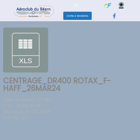
ESPACE MEMBRE
CENTRAGE_DR400 ROTAX_F-
HAFF_26MAR24
Taille du fichier: 1.16 Mo
Créé: 26-03-2024
Mis à jour: 26-03-2024
Succès: 117