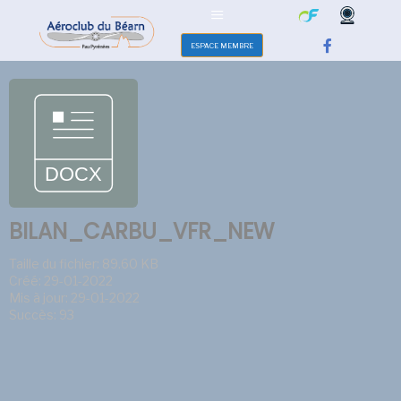
ESPACE MEMBRE
BILAN_CARBU_VFR_NEW
Taille du fichier: 89.60 KB
Créé: 29-01-2022
Mis à jour: 29-01-2022
Succès: 93