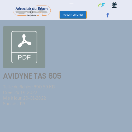
ESPACE MEMBRE
AVIDYNE TAS 605
Taille du fichier: 890.59 KB
Créé: 29-01-2022
Mis à jour: 29-01-2022
Succès: 113