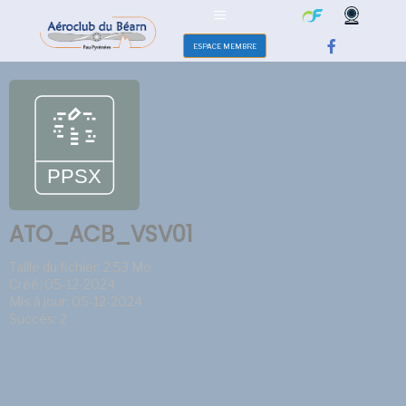
ESPACE MEMBRE
ATO_ACB_VSV01
Taille du fichier: 2.53 Mo
Créé: 05-12-2024
Mis à jour: 05-12-2024
Succès: 2