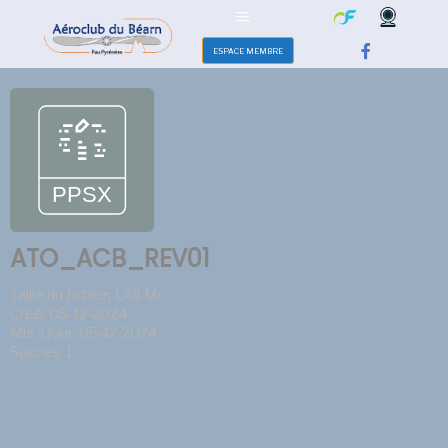
ESPACE MEMBRE
ATO_ACB_REV01
Taille du fichier: 1.48 Mo
Créé: 05-12-2024
Mis à jour: 05-12-2024
Succès: 1