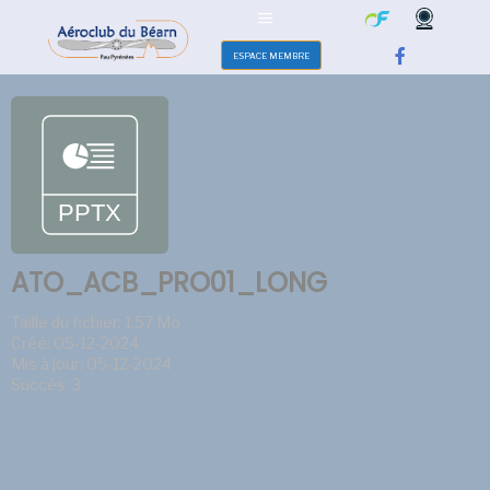
ESPACE MEMBRE
ATO_ACB_PRO01_LONG
Taille du fichier: 1.57 Mo
Créé: 05-12-2024
Mis à jour: 05-12-2024
Succès: 3