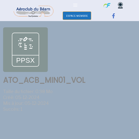
ESPACE MEMBRE
ATO_ACB_MIN01_VOL
Taille du fichier: 0.98 Mo
Créé: 05-12-2024
Mis à jour: 05-12-2024
Succès: 1