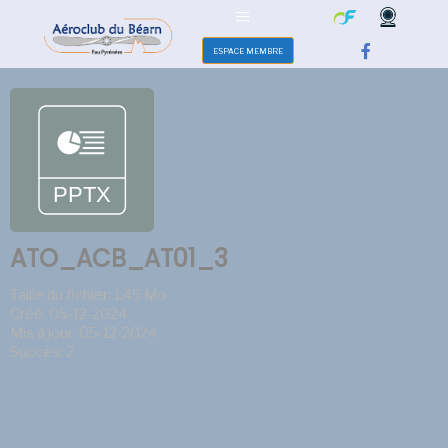
ESPACE MEMBRE
ATO_ACB_AT01_3
Taille du fichier: 1.45 Mo
Créé: 05-12-2024
Mis à jour: 05-12-2024
Succès: 2