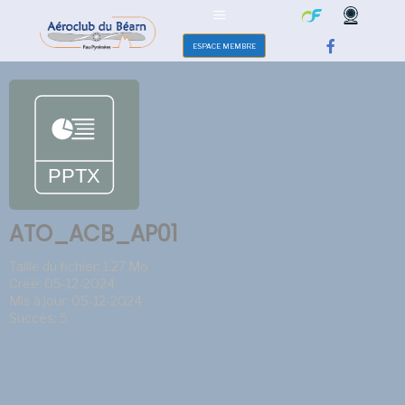
ESPACE MEMBRE
ATO_ACB_AP01
Taille du fichier: 1.27 Mo
Créé: 05-12-2024
Mis à jour: 05-12-2024
Succès: 5