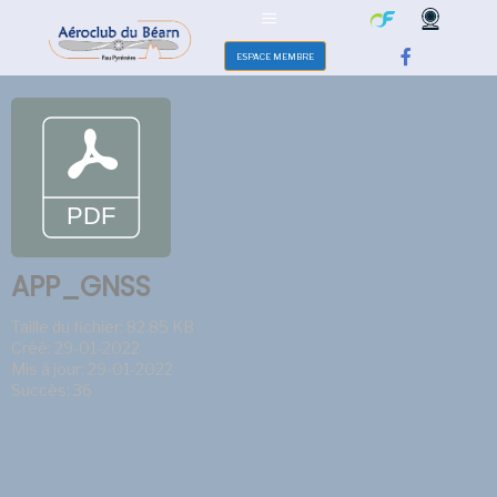
ESPACE MEMBRE
APP_GNSS
Taille du fichier: 82.85 KB
Créé: 29-01-2022
Mis à jour: 29-01-2022
Succès: 36