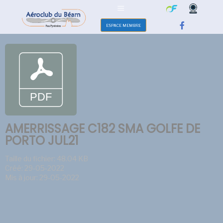
ESPACE MEMBRE
AMERRISSAGE C182 SMA GOLFE DE
PORTO JUL21
Taille du fichier: 48.04 KB
Créé: 29-05-2022
Mis à jour: 29-05-2022