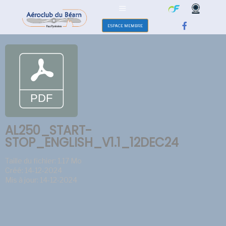
ESPACE MEMBRE
AL250_START-
STOP_ENGLISH_V1.1_12DEC24
Taille du fichier: 1.17 Mo
Créé: 14-12-2024
Mis à jour: 14-12-2024