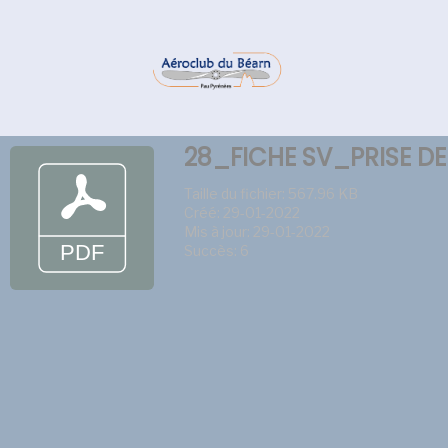
28_FICHE SV_PRISE DE
Taille du fichier: 567.96 KB
Créé: 29-01-2022
Mis à jour: 29-01-2022
Succès: 6