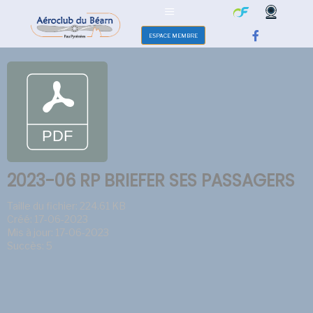
ESPACE MEMBRE
2023-06 RP BRIEFER SES PASSAGERS
Taille du fichier: 224.61 KB
Créé: 17-06-2023
Mis à jour: 17-06-2023
Succès: 5