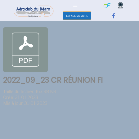
ESPACE MEMBRE
2022_09_23 CR RÉUNION FI
Taille du fichier: 163.98 KB
Créé: 31-01-2023
Mis à jour: 31-01-2023