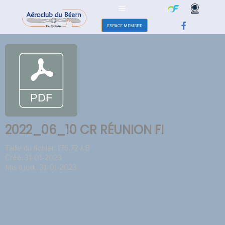
ESPACE MEMBRE
2022_06_10 CR RÉUNION FI
Taille du fichier: 176.72 KB
Créé: 31-01-2023
Mis à jour: 31-01-2023