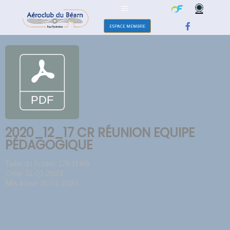
ESPACE MEMBRE
2020_12_17 CR RÉUNION EQUIPE
PÉDAGOGIQUE
Taille du fichier: 178.11 KB
Créé: 31-01-2023
Mis à jour: 31-01-2023