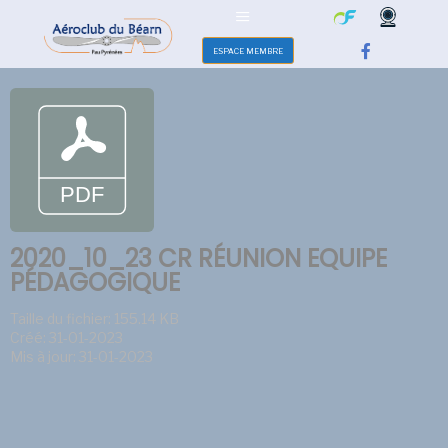
ESPACE MEMBRE
2020_10_23 CR RÉUNION EQUIPE
PÉDAGOGIQUE
Taille du fichier: 155.14 KB
Créé: 31-01-2023
Mis à jour: 31-01-2023