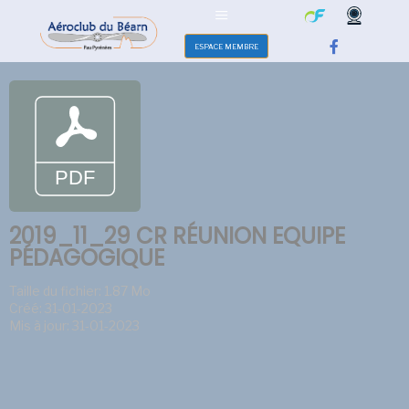
ESPACE MEMBRE
2019_11_29 CR RÉUNION EQUIPE
PÉDAGOGIQUE
Taille du fichier: 1.87 Mo
Créé: 31-01-2023
Mis à jour: 31-01-2023