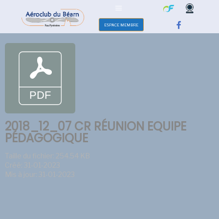
ESPACE MEMBRE
2018_12_07 CR RÉUNION EQUIPE
PÉDAGOGIQUE
Taille du fichier: 254.54 KB
Créé: 31-01-2023
Mis à jour: 31-01-2023