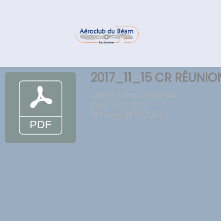
2017_11_15 CR RÉUNI
Taille du fichier: 233.87 KB
Créé: 31-01-2023
Mis à jour: 31-01-2023