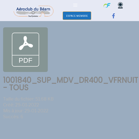
ESPACE MEMBRE
1001840_SUP_MDV_DR400_VFRNUI
- TOUS
Taille du fichier: 51.68 KB
Créé: 29-01-2022
Mis à jour: 29-01-2022
Succès: 6