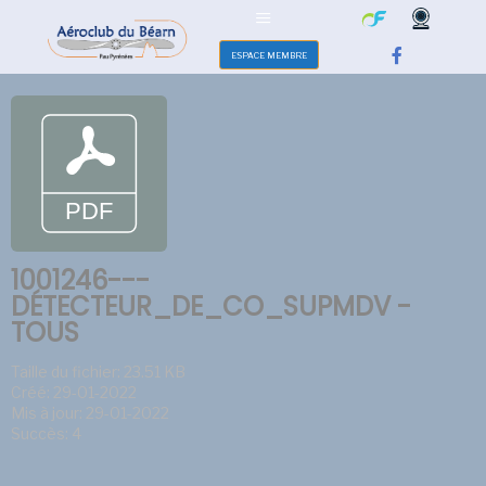
ESPACE MEMBRE
1001246---
DÉTECTEUR_DE_CO_SUPMDV -
TOUS
Taille du fichier: 23.51 KB
Créé: 29-01-2022
Mis à jour: 29-01-2022
Succès: 4